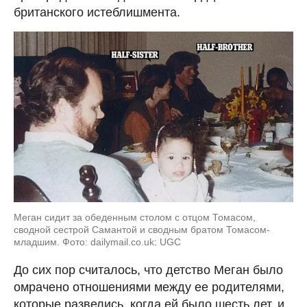
британского истеблишмента.
Меган сидит за обеденным столом с отцом Томасом,
сводной сестрой Самантой и сводным братом Томасом-
младшим. Фото: dailymail.co.uk: UGC
До сих пор считалось, что детство Меган было
омрачено отношениями между ее родителями,
которые развелись, когда ей было шесть лет, и