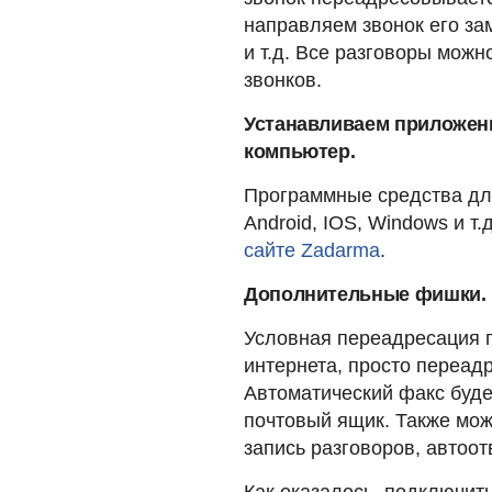
направляем звонок его зам
и т.д. Все разговоры можн
звонков.
Устанавливаем приложени
компьютер.
Программные средства дл
Android, IOS, Windows и 
сайте Zadarma
.
Дополнительные фишки.
Условная переадресация п
интернета, просто переад
Автоматический факс буд
почтовый ящик. Также мо
запись разговоров, автоот
Как оказалось, подключит