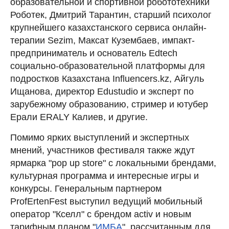
образовательной и спортивной робототехники
Роботек, Дмитрий Тарантин, старший психолог
крупнейшего казахстанского сервиса онлайн-
терапии Sezim, Максат Кузембаев, импакт-
предприниматель и основатель Edtech
социально-образовательной платформы для
подростков Казахстана Influencers.kz, Айгуль
Ищанова, директор Edustudio и эксперт по
зарубежному образованию, стример и ютубер
Ерали ERALY Калиев, и другие.
Помимо ярких выступлений и экспертных
мнений, участников фестиваля также ждут
ярмарка "pop up store" с локальными брендами,
культурная программа и интересные игры и
конкурсы. Генеральным партнером
ProfErtenFest выступил ведущий мобильный
оператор "Кселл" с брендом activ и новым
тарифным планом "
ИМБА
", рассчитанным для