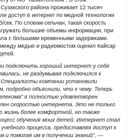
Сузакского района проживает 12 тысяч
али доступ в интернет по медной технологии
/сек. По словам сельчан, такая скорость
загружать большие объемы информации, при
 шла с большими временными задержками.
 между медью и радиомостом оценил Кайсар
детей.
ти подключить хороший интернет у себя
оявилась, не раздумывая подключился к
. Специалисты компании установили
, подробно объяснили, что к чему. Теперь
телекома" я полностью удовлетворен
тлен скоростью интернета. Это не только
ю жизнь более комфортной, но также
роцесс обучения моих детей. Интернет стал
учебного процесса, предоставляя доступ к
 и помогая им в получении знаний",
—