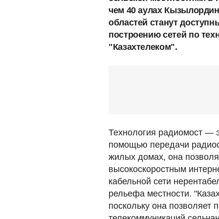
чем 40 аулах Кызылордин
областей станут доступн
построению сетей по тех
"Казахтелеком".
Технология радиомост — э
помощью передачи радиоси
жилых домах, она позволя
высокоскоростным интерне
кабельной сети нерентабе
рельефа местности. "Казах
поскольку она позволяет п
телекоммуникаций сельчан