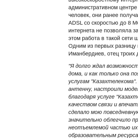
административном центре 
человек, они ранее получ
ADSL со скоростью до 8 Мб
интернета не позволяла 
этом работа в такой сети
Одним из первых разницу
Иманбердиев, отец троих 
"Я долго ждал возможнос
дома, и как только она п
услугам "Казахтелекома"
антенну, настроили модем
благодаря услуге "Казах
качеством связи и впеча
сделало мою повседневну
значительно облегчило п
неотъемлемой частью их 
образовательным ресурсам