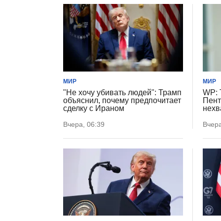
МИР
МИР
"Не хочу убивать людей": Трамп
WP: 
объяснил, почему предпочитает
Пент
сделку с Ираном
нехв
Вчера, 06:39
Вчера