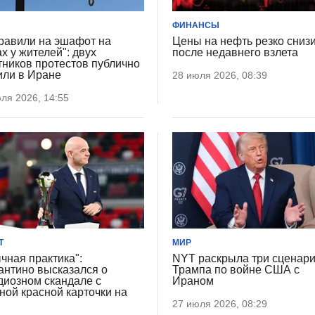
ФИНАНСЫ
равили на эшафот на
Цены на нефть резко сниз
ах у жителей": двух
после недавнего взлета
тников протестов публично
или в Иране
28 июля 2026, 08:39
ля 2026, 14:55
Т
МИР
чная практика":
NYT раскрыла три сценар
нтино высказался о
Трампа по войне США с
диозном скандале с
Ираном
ной красной карточки на
27 июля 2026, 08:29