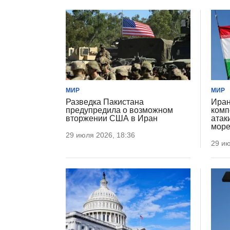
МИР
МИР
Разведка Пакистана
Иран
предупредила о возможном
комп
вторжении США в Иран
атак
мор
29 июля 2026, 18:36
29 ию