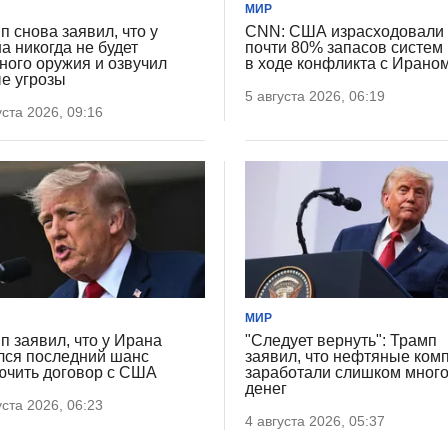
МИР
п снова заявил, что у
CNN: США израсходовали
а никогда не будет
почти 80% запасов систе
ного оружия и озвучил
в ходе конфликта с Ирано
е угрозы
5 августа 2026, 06:19
уста 2026, 09:16
МИР
п заявил, что у Ирана
"Следует вернуть": Трамп
лся последний шанс
заявил, что нефтяные ком
ючить договор с США
заработали слишком мног
денег
уста 2026, 06:23
4 августа 2026, 05:37