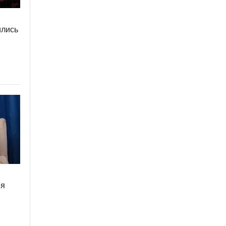
ились
ия