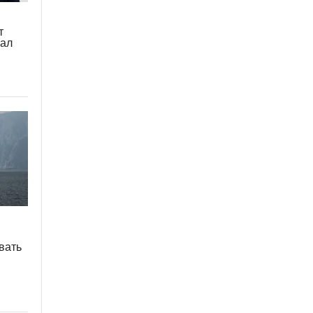
т
вал
о
вать