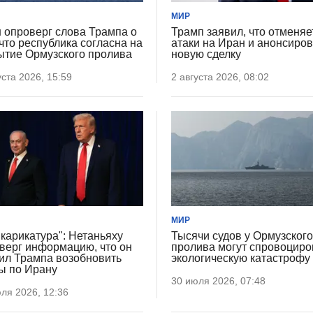
МИР
 опроверг слова Трампа о
Трамп заявил, что отменяе
 что республика согласна на
атаки на Иран и анонсиро
ытие Ормузского пролива
новую сделку
уста 2026, 15:59
2 августа 2026, 08:02
МИР
 карикатура": Нетаньяху
Тысячи судов у Ормузског
верг информацию, что он
пролива могут спровоциро
ил Трампа возобновить
экологическую катастрофу
ы по Ирану
30 июля 2026, 07:48
ля 2026, 12:36