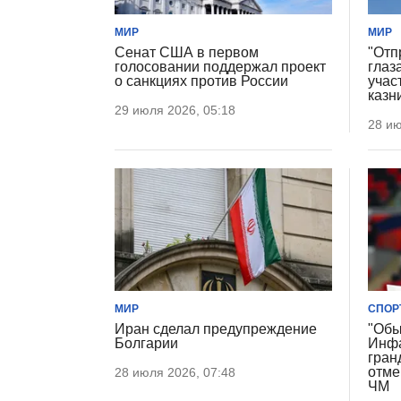
МИР
МИР
Сенат США в первом
"Отп
голосовании поддержал проект
глаз
о санкциях против России
учас
казн
29 июля 2026, 05:18
28 ию
МИР
СПОР
Иран сделал предупреждение
"Обы
Болгарии
Инфа
гран
отме
28 июля 2026, 07:48
ЧМ