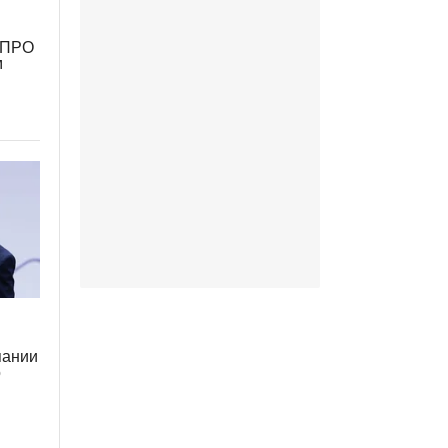
м ПРО
м
пании
о