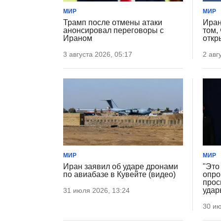
МИР
МИР
Трамп после отмены атаки
Иран
анонсировал переговоры с
том,
Ираном
откр
3 августа 2026, 05:17
2 авг
МИР
МИР
Иран заявил об ударе дронами
"Это
по авиабазе в Кувейте (видео)
опро
прос
удар
31 июля 2026, 13:24
30 ию