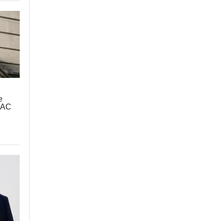
е
МАС