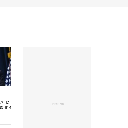
ША на
щении