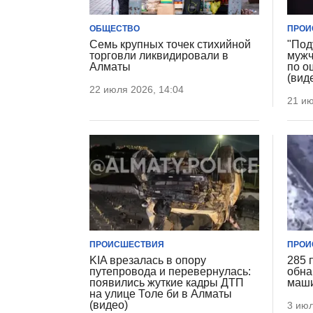
ОБЩЕСТВО
ПРОИ
Семь крупных точек стихийной
"Под
торговли ликвидировали в
мужч
Алматы
по о
(вид
22 июля 2026, 14:04
21 ию
ПРОИСШЕСТВИЯ
ПРОИ
KIA врезалась в опору
285 
путепровода и перевернулась:
обна
появились жуткие кадры ДТП
маши
на улице Толе би в Алматы
(видео)
3 июл