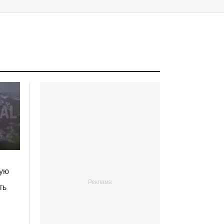
шую
ть