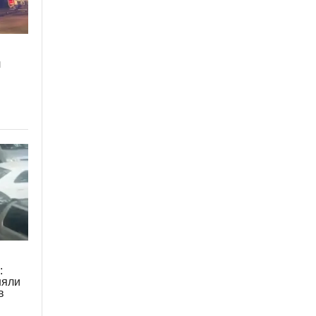
л
:
няли
в