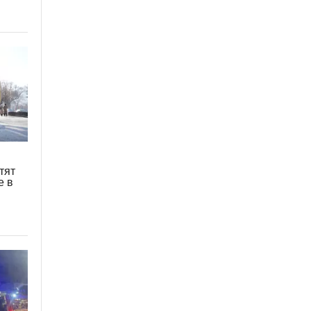
тят
е в