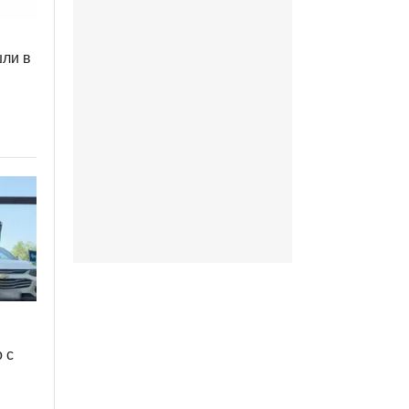
шли в
 с