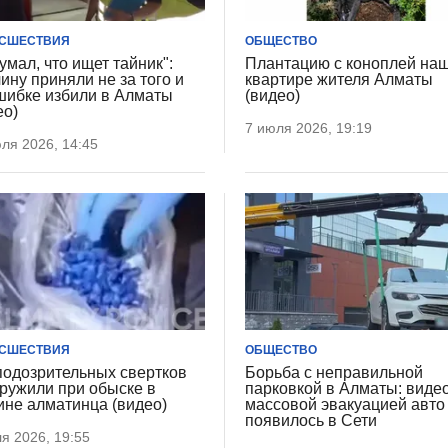
СШЕСТВИЯ
ОБЩЕСТВО
умал, что ищет тайник":
Плантацию с коноплей на
ину приняли не за того и
квартире жителя Алматы
шибке избили в Алматы
(видео)
ео)
7 июля 2026, 19:19
ля 2026, 14:45
СШЕСТВИЯ
ОБЩЕСТВО
подозрительных свертков
Борьба с неправильной
ружили при обыске в
парковкой в Алматы: видео
не алматинца (видео)
массовой эвакуацией авто
появилось в Сети
я 2026, 19:55