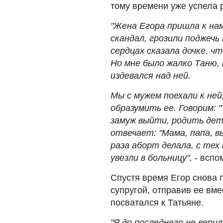
тому времени уже успела 
"Жена Егора пришла к на
скандал, грозили поджечь
сердцах сказала дочке, ч
Но мне было жалко Таню,
издевался над ней.
Мы с мужем поехали к не
образумить ее. Говорим: 
замуж выйти, родить дете
отвечает: "Мама, папа, в
раза аборт делала, с тех
увезли в больницу",
- вспо
Спустя время Егор снова п
супругой, отправив ее вме
посватался к Татьяне.
"Я до последнего не вери