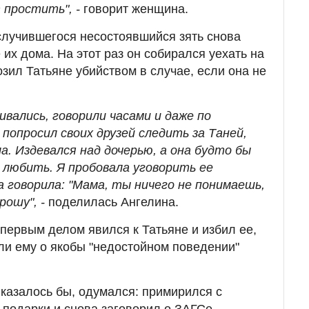
 простить", -
говорит женщина.
случившегося несостоявшийся зять снова
 их дома. На этот раз он собирался уехать на
зил Татьяне убийством в случае, если она не
нивались, говорили часами и даже по
попросил своих друзей следить за Таней,
а. Издевался над дочерью, а она будто бы
 любить. Я пробовала уговорить ее
а говорила: "Мама, ты ничего не понимаешь,
рошу", -
поделилась Ангелина.
 первым делом явился к Татьяне и избил ее,
ли ему о якобы "недостойном поведении"
 казалось бы, одумался: примирился с
 подарки и снова заговорил о ЗАГСе.