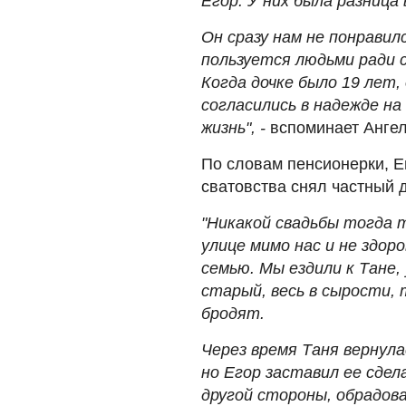
Егор. У них была разница 
Он сразу нам не понравилс
пользуется людьми ради 
Когда дочке было 19 лет, 
согласились в надежде на
жизнь", -
вспоминает Ангел
По словам пенсионерки, Е
сватовства снял частный д
"Никакой свадьбы тогда т
улице мимо нас и не здор
семью. Мы ездили к Тане, 
старый, весь в сырости,
бродят.
Через время Таня вернула
но Егор заставил ее сдела
другой стороны, обрадова