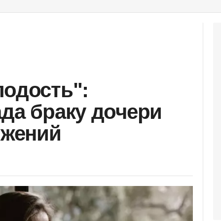
лодость":
ада браку дочери
ижений