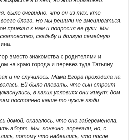
в возрасте в 6 лет, но это нормально.
я, было очевидно, что он из тех, кто
своего блага. Но мы решили не вмешиваться.
он приехал к нам и попросил ее руки. Мы
 сватовство, свадьбу и долгую семейную
ина.
гор вместо знакомства с родителями и
ом на краю города и перевез туда Татьяну.
ак и не случилось. Мама Егора проходила на
овалась. Ей было плевать, что сын строит
ужаснулись, в каких условиях они живут: дом
 там постоянно какие-то чужие люди
сь домой, оказалось, что она забеременела,
ть аборт. Мы, конечно, горевали, но, с
лись, потому что надеялись, что после