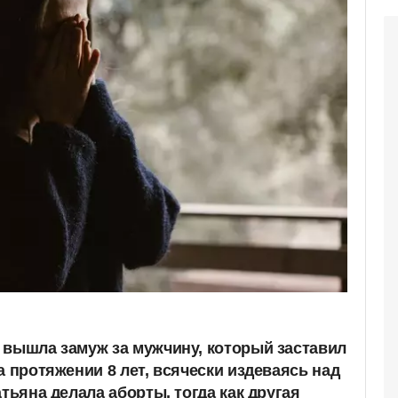
 вышла замуж за мужчину, который заставил
а протяжении 8 лет, всячески издеваясь над
атьяна делала аборты, тогда как другая