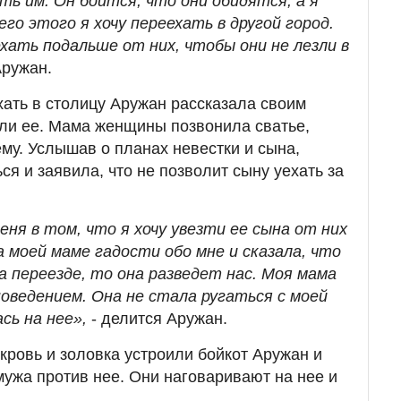
ь им. Он боится, что они обидятся, а я
его этого я хочу переехать в другой город.
хать подальше от них, чтобы они не лезли в
Аружан.
ать в столицу Аружан рассказала своим
ли ее. Мама женщины позвонила сватье,
ему. Услышав о планах невестки и сына,
ься и заявила, что не позволит сыну уехать за
еня в том, что я хочу увезти ее сына от них
 моей маме гадости обо мне и сказала, что
а переезде, то она разведет нас. Моя мама
оведением. Она не стала ругаться с моей
сь на нее»,
- делится Аружан.
кровь и золовка устроили бойкот Аружан и
мужа против нее. Они наговаривают на нее и