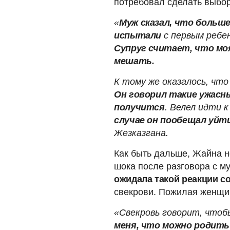
потребовал сделать выбор
«
Муж сказал, что больш
испытали
с первым ребен
Супруг считает, что мо
мешать.
К тому же оказалось, что
Он говорил такие ужасны
получится
. Велел идти 
случае он пообещал уйти
Жезказгана.
Как быть дальше, Жайна не
шока после разговора с м
ожидала такой реакции с
свекрови. Пожилая женщи
«Свекровь говорит, чтоб
меня, что можно родить 