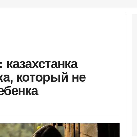
 казахстанка
жа, который не
ебенка