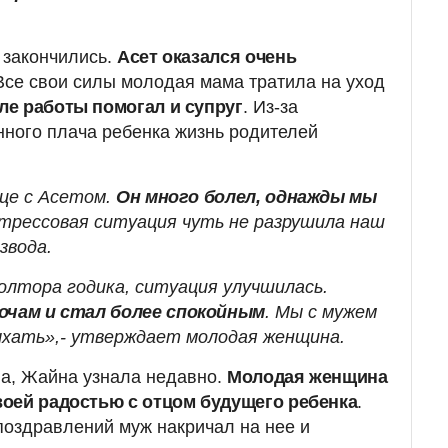
 закончились.
Асет оказался очень
 Все свои силы молодая мама тратила на уход
ле работы помогал и супруг
. Из-за
нного плача ребенка жизнь родителей
ице с Асетом.
Он много болел, однажды мы
Стрессовая ситуация чуть не разрушила наш
звода.
олтора годика, ситуация улучшилась.
очам и стал более спокойным
. Мы с мужем
хать»,- утверждает молодая женщина.
на, Жайна узнала недавно.
Молодая женщина
оей радостью с отцом будущего ребенка
.
поздравлений муж накричал на нее и