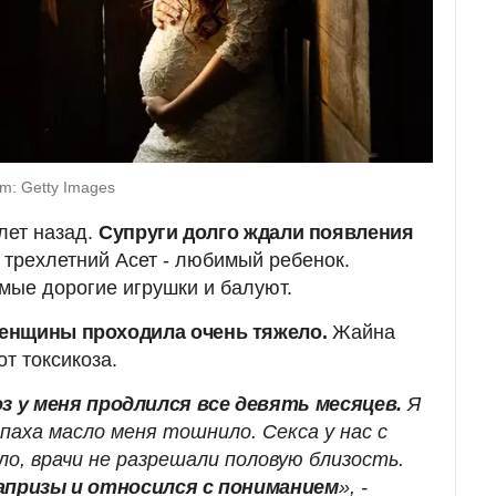
m: Getty Images
лет назад.
Супруги долго ждали появления
 трехлетний Асет - любимый ребенок.
мые дорогие игрушки и балуют.
енщины проходила очень тяжело.
Жайна
т токсикоза.
з у меня продлился все девять месяцев.
Я
паха масло меня тошнило. Секса у нас с
о, врачи не разрешали половую близость.
капризы и относился с пониманием
», -