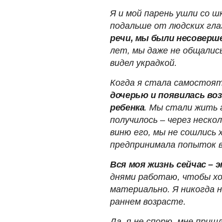
Я и мой парень ушли со ш
подальше от людских гла
речи, мы были несовер
лет, мы даже не общались
видел украдкой.
Когда я стала самостоя
дочерью и появилась во
ребенка
. Мы стали жить 
получилось – через нескол
виню его, мы не сошлись 
предпринимала попыток 
Вся моя жизнь сейчас – э
днями работаю, чтобы хо
материально. Я никогда н
раннем возрасте.
Да, я не спорю, мне приш