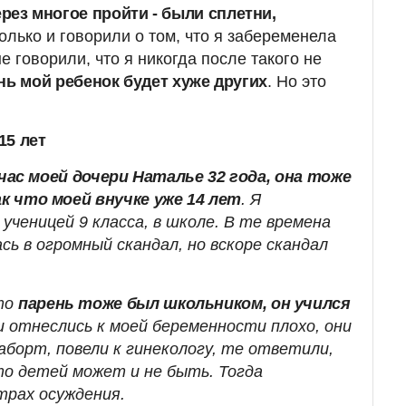
рез многое пройти - были сплетни,
только и говорили о том, что я забеременела
е говорили, что я никогда после такого не
нь мой ребенок будет хуже других
. Но это
15 лет
час моей дочери Наталье 32 года, она тоже
ак что моей внучке уже 14 лет
. Я
 ученицей 9 класса, в школе. В те времена
ь в огромный скандал, но вскоре скандал
что
парень тоже был школьником, он учился
и отнеслись к моей беременности плохо, они
аборт, повели к гинекологу, те ответили,
то детей может и не быть. Тогда
трах осуждения.