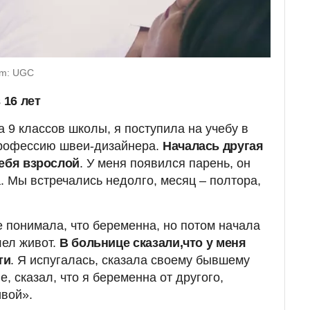
om: UGC
 16 лет
ла 9 классов школы, я поступила на учебу в
рофессию швеи-дизайнера.
Началась другая
себя взрослой
. У меня появился парень, он
. Мы встречались недолго, месяц – полтора,
е понимала, что беременна, но потом начала
лел живот.
В больнице сказали,что у меня
ти
. Я испугалась, сказала своему бывшему
е, сказал, что я беременна от другого,
вой».