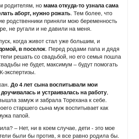
им родителям, но
мама откуда-то узнала сама
делать аборт, нужно рожать
. Тем более, что
гие родственники приняли мою беременность
е, не ругали и не давили на меня.
уск, когда живот стал уже большим, и
домой, в поселок
. Перед родами папа и дядя
отели решать со свадьбой, но его семья пошла
 свадьбы не будет, максимум – будут помогать
К-экспертизы.
хан.
До 4 лет сына воспитывали мои
я доучивалась и устраивалась на работу
,
 вышла замуж и забрала Торехана к себе.
моего старшего сына муж воспитывает как
мужа папой.
ла? – Нет, ни в коем случае, дети - это мое
тели были бы против, я все равно родила бы.