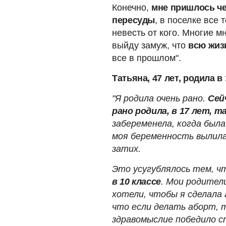
Конечно,
мне пришлось че
пересуды
, в поселке все 
невесть от кого. Многие мн
выйду замуж, что
всю жиз
все в прошлом".
Татьяна, 47 лет, родила в 
"Я родила очень рано.
Сей
рано родила, в 17 лет, т
забеременела, когда была
моя беременность вылилас
затих.
Это усугублялось тем, 
в 10 классе
. Мои родител
хотели, чтобы я сделала 
что если делать аборт, 
здравомыслие победило с