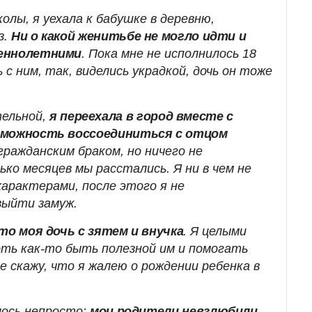
колы, я уехала к бабушке в деревню,
з.
Ни о какой женитьбе не могло идти и
шеннолетними
. Пока мне не исполнилось 18
 с ним, так, виделись украдкой, дочь он тоже
тельной,
я переехала в город вместе с
зможность воссоединиться с отцом
гражданским браком, но ничего не
ько месяцев мы расстались. Я ни в чем не
характерами, после этого я не
выйти замуж.
то моя дочь с зятем и внучка
. Я целыми
ть как-то быть полезной им и помогать
е скажу, что я жалею о рождении ребенка в
лось непросто:
мои родители невзлюбили