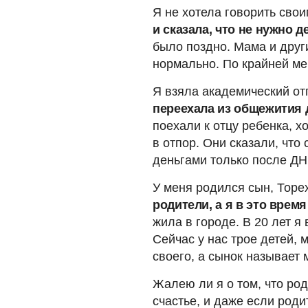
Я не хотела говорить сво
и сказала, что не нужно 
было поздно. Мама и дру
нормально. По крайней мер
Я взяла академический отп
переехала из общежития 
поехали к отцу ребенка, х
в отпор. Они сказали, что
деньгами только после ДН
У меня родился сын, Торе
родители, а я в это врем
жила в городе. В 20 лет я
Сейчас у нас трое детей, 
своего, а сынок называет 
Жалею ли я о том, что роди
счастье, и даже если роди