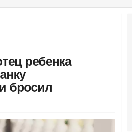
отец ребенка
танку
и бросил