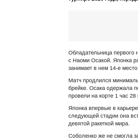
Обладательница первого н
с Наоми Осакой. Японка р
занимает в нем 14-е место
Матч продлился минимальн
брейке. Осака одержала поб
провели на корте 1 час 28 
Японка впервые в карьер
следующей стадии она вст
девятой ракеткой мира.
Соболенко же не смогла з