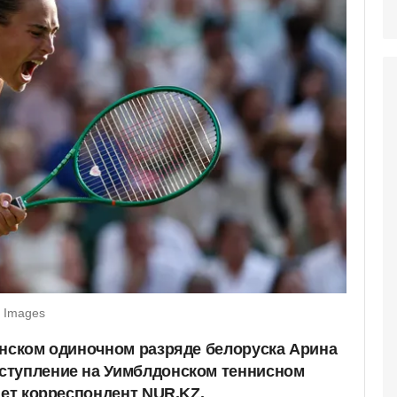
y Images
енском одиночном разряде белоруска Арина
ступление на Уимблдонском теннисном
ает корреспондент NUR.KZ.