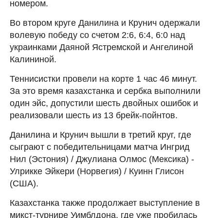
номером.
Во втором круге Данилина и Крунич одержали
волевую победу со счетом 2:6, 6:4, 6:0 над
украинками Даяной Ястремской и Ангелиной
Калининой.
Теннисистки провели на корте 1 час 46 минут.
За это время казахстанка и сербка выполнили
один эйс, допустили шесть двойных ошибок и
реализовали шесть из 13 брейк-пойнтов.
Данилина и Крунич вышли в третий круг, где
сыграют с победительницами матча Ингрид
Нил (Эстония) / Джулиана Олмос (Мексика) -
Улрикке Эйкери (Норвегия) / Куинн Глисон
(США).
Казахстанка также продолжает выступление в
микст-турнире Уимблдона, где уже пробилась