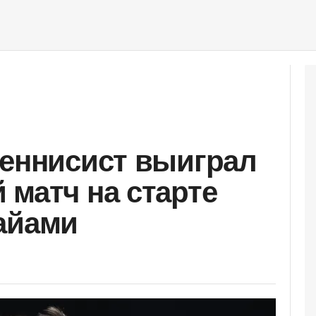
теннисист выиграл
 матч на старте
айами