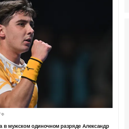
КТФ
на в мужском одиночном разряде Александр