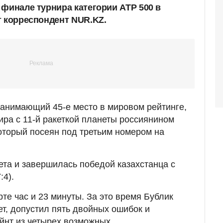
 финале турнира категории ATP 500 в
т корреспондент NUR.KZ.
 занимающий 45-е место в мировом рейтинге,
ира с 11-й ракеткой планеты россиянином
торый посеян под третьим номером на
ета и завершилась победой казахстанца с
:4).
те час и 23 минуты. За это время Бублик
т, допустил пять двойных ошибок и
йнт из четырех возможных.