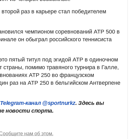
 второй раз в карьере стал победителем
ановился чемпионом соревнований ATP 500 в
финале он обыграл российского теннисиста
это пятый титул под эгидой ATP в одиночном
т страны, помимо травяного турнира в Галле,
внованиях ATP 250 во французском
дин раз на ATP 250 в бельгийском Антверпене
Telegram-канал @sportnurkz
. Здесь вы
ие новости спорта.
Сообщите нам об этом.