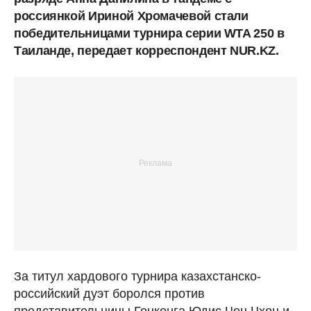
россиянкой Ириной Хромачевой стали
победительницами турнира серии WTA 250 в
Таиланде, передает корреспондент NUR.KZ.
За титул хардового турнира казахстанско-
российский дуэт боролся против
представительницы Гонконга Юдис Чон Чхон и