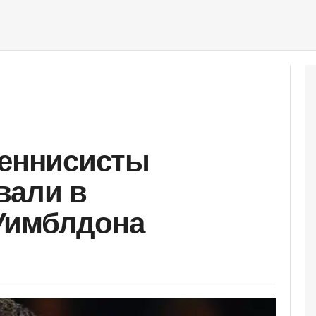
теннисисты
вали в
Уимблдона