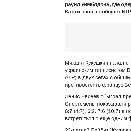
раунд Уимблдона, где од
Казахстана, сообщает NU
Михаил Кукушкин начал от
украинским теннисистом В
АТР) в двух сетах с общим
противостоять француз Бе
Денис Евсеев обыграл пр
Спортсмены показывали ра
6:7 (4:7), 6:2, 7:6 (10:7) 
встретиться с еще одним 
23-летний Бейбит Жукаев 