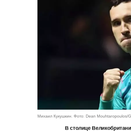
Михаил Кукушкин. Фото: Dean Mouhtaropoulos/G
В столице Великобритан