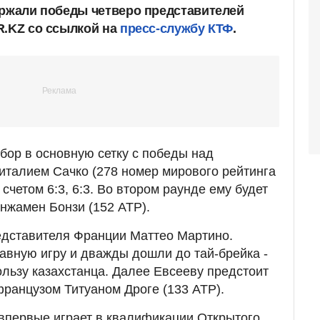
ержали победы четверо представителей
R.KZ со ссылкой на
пресс-службу КТФ
.
бор в основную сетку с победы над
италием Сачко (278 номер мирового рейтинга
 счетом 6:3, 6:3. Во втором раунде ему будет
нжамен Бонзи (152 АТР).
едставителя Франции Маттео Мартино.
вную игру и дважды дошли до тай-брейка -
в пользу казахстанца. Далее Евсееву предстоит
французом Титуаном Дроге (133 АТР).
впервые играет в квалификации Открытого