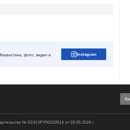
Instagram
Казахстана, фото, видео и
Со
етельство № KZ41VPY00150514 от 29.05.2026 г.