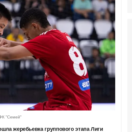
 ФК "Семей"
шла жеребьевка группового этапа Лиги