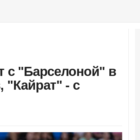
т с "Барселоной" в
 "Кайрат" - с