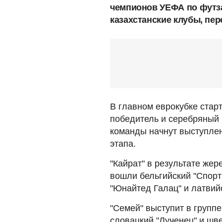
чемпионов УЕФА по футза
казахстанские клубы, пер
В главном еврокубке старт
победитель и серебряный 
команды начнут выступлен
этапа.
"Кайрат" в результате жер
вошли бельгийский "Спорт
"Юнайтед Галац" и латвийс
"Семей" выступит в группе
словацкий "Лученец" и шве