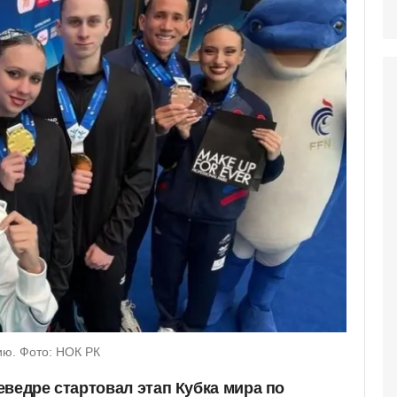
ию. Фото: НОК РК
еведре стартовал этап Кубка мира по