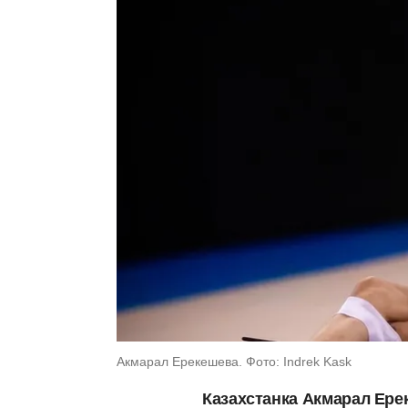
Акмарал Ерекешева. Фото: Indrek Kask
Казахстанка Акмарал Ере