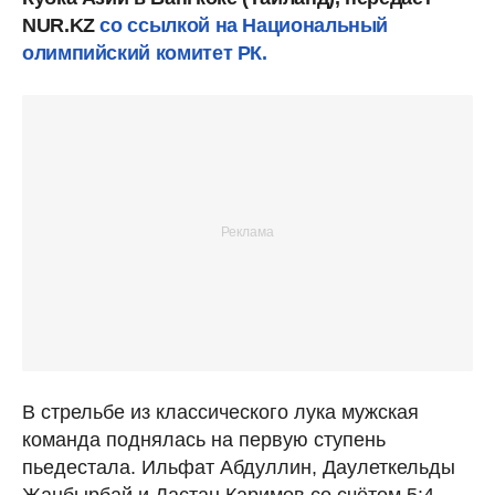
NUR.KZ
со ссылкой на Национальный
олимпийский комитет РК.
В стрельбе из классического лука мужская
команда поднялась на первую ступень
пьедестала. Ильфат Абдуллин, Даулеткельды
Жанбырбай и Дастан Каримов со счётом 5:4