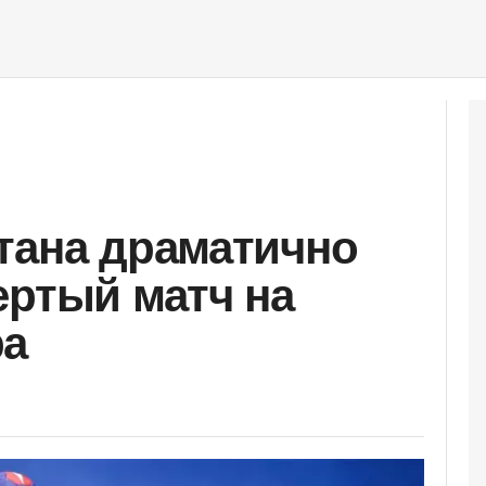
тана драматично
ертый матч на
ра