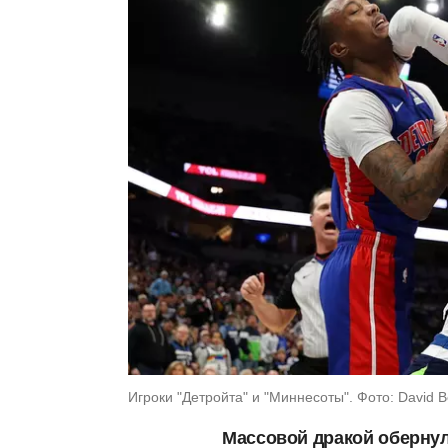
Игроки "Детройта" и "Миннесоты". Фото: David B
Массовой дракой оберну