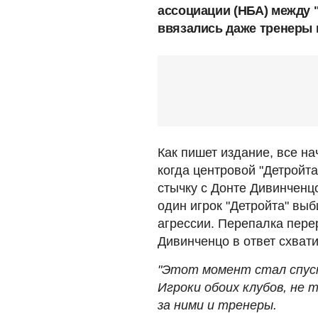
ассоциации (НБА) между 
ввязались даже тренеры 
Как пишет издание, все на
когда центровой "Детройт
стычку с Донте Дивинченц
один игрок "Детройта" выб
агрессии. Перепалка пере
Дивинченцо в ответ схват
"Этот момент стал спуск
Игроки обоих клубов, не 
за ними и тренеры.