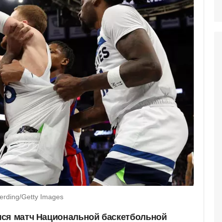
erding/Getty Images
лся матч Национальной баскетбольной