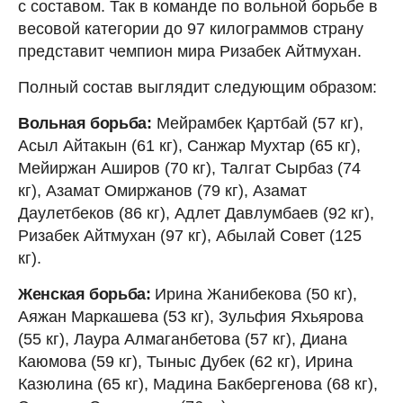
с составом. Так в команде по вольной борьбе в
весовой категории до 97 килограммов страну
представит чемпион мира Ризабек Айтмухан.
Полный состав выглядит следующим образом:
Вольная борьба:
Мейрамбек Қартбай (57 кг),
Асыл Айтакын (61 кг), Санжар Мухтар (65 кг),
Мейиржан Аширов (70 кг), Талгат Сырбаз (74
кг), Азамат Омиржанов (79 кг), Азамат
Даулетбеков (86 кг), Адлет Давлумбаев (92 кг),
Ризабек Айтмухан (97 кг), Абылай Совет (125
кг).
Женская борьба:
Ирина Жанибекова (50 кг),
Аяжан Маркашева (53 кг), Зульфия Яхьярова
(55 кг), Лаура Алмаганбетова (57 кг), Диана
Каюмова (59 кг), Тыныс Дубек (62 кг), Ирина
Казюлина (65 кг), Мадина Бакбергенова (68 кг),