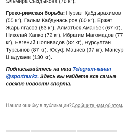
Эльмира Сыздыкова (76 кг).
Греко-римская борьба:
Нурзат Қабдырахимов
(55 кг), Галым Кабдунасыров (60 кг), Ержет
Жарылгасов (63 кг), Алматбек Аманбек (67 кг),
Николай Хапко (72 кг), Ибрагим Магомадов (77
кг), Евгений Поливадов (82 кг), Нурсултан
Турсынов (87 кг), Юсуф Мациев (97 кг), Мансур
Шадукаев (130 кг).
Подписывайтесь на наш
Telegram-канал
@sportnurkz.
Здесь вы найдете все самые
свежие новости спорта.
Нашли ошибку в публикации?
Сообщите нам об этом.