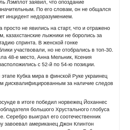
ь Лэмплот заявил, что опоздание
значительным. По его словам, он не общался
ает инцидент недоразумением.
 просто не явились на старт, что и отражено
м, казахстанские лыжники не боролись за
адию спринта. В женской гонке
лики участвовали, но не отобрались в топ-30.
а 48-е место, Анна Мельник, Ксения
асположились с 52-й по 54-ю позиции.
 этапе Кубка мира в финской Руке украинец
м дисквалифицированным за наличие следов
рсунде в итоге победил норвежец Йоханнес
 обладателя большого Хрустального глобуса
не. Серебро выиграл его соотечественник
нзу завоевал американец Джон Клинтон