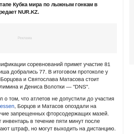
этапе Кубка мира по лыжным гонкам в
редает NUR.KZ.
лификации соревнований примет участие 81
иша добрались 77. В итоговом протоколе у
 Борцова и Святослава Матасова стоит
Климина и Дениса Волотки — "DNS".
л о том, что атлетов не допустили до участия
ressen
, Борцов и Матасов опоздали на
ичие запрещенных фторсодержащих мазей.
 инвентарь в течение пяти минут после
чают штраф, но могут выходить на дистанцию.