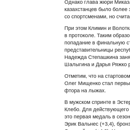
Однако глава жюри Микаэл
казахстанцев было более 
со спортсменами, но счит
При этом Климин и Волотка
в протоколе. Таким образо
попадание в финальную ст
представительницы респуб
Надежда Степашкина занял
Шалыгина и Дарья Ряжко р
Отметим, что на стартовом
Олег Мищенко стал первы
фтора на лыжах.
В мужском спринте в Эсте
Клебо. Для действующего
это первая медаль в сезо
Эрик Вальнес (+3,4), бро