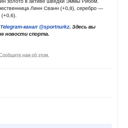
щин золото в активе шведки Эммы Рибом.
чественница Линн Сванн (+0,8), серебро —
(+0,6).
ш
Telegram-канал @sportnurkz
. Здесь вы
ие новости спорта.
Сообщите нам об этом.