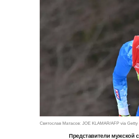
Святослав Матасов: JOE KLAMAR/AFP via Getty
Представители мужской с