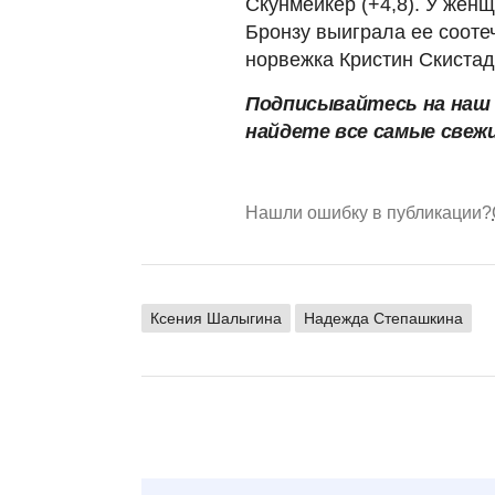
Скунмейкер (+4,8). У жен
Бронзу выиграла ее сооте
норвежка Кристин Скистад 
Подписывайтесь на на
найдете все самые свеж
Нашли ошибку в публикации?
Ксения Шалыгина
Надежда Степашкина