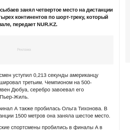
сыбаев занял четвертое место на дистанции
тырех континентов по шорт-треку, который
вале, передает NUR.KZ.
мен уступил 0,213 секунды американцу
шировал третьим. Чемпионом на 500-
ивен Дюбуа, серебро завоевал его
 Пьер-Жиль.
финал А также пробилась Ольга Тихонова. В
нции 1500 метров она заняла шестое место.
нские спортсмены пробились в финалы A в