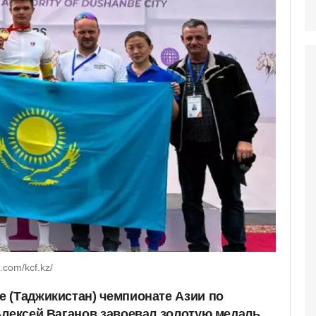
.com/kcf.kz/
 (Таджикистан) чемпионате Азии по
Алексей Ваганов завоевал золотую медаль,