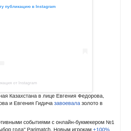
ту публикацию в Instagram
кация от Instagram
ная Казахстана в лице Евгения Федорова,
ова и Евгения Гидича
завоевала
золото в
ртивными событиями с онлайн-букмекером №1
Выбор года" Parimatch. Новым игрокам
+100%