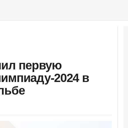
чил первую
импиаду-2024 в
льбе