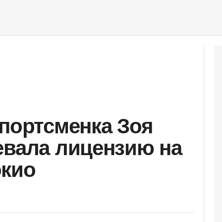
спортсменка Зоя
евала лицензию на
окио