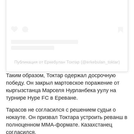
Публикация от Еркебулан Токтар (@erkebulan_toktar)
Таким образом, Токтар одержал досрочную
победу. Он закрыл мартовское поражение от
кыргызстанца Марселя Нурланбека уулу на
турнире Hype FC в Ереване.
Тарасов не согласился с решением судьи о
нокауте. Он призвал Токтара устроить реванш в
полноценном ММА-формате. Казахстанец
согласился.