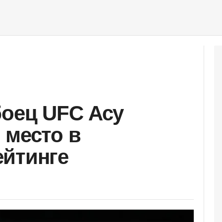
боец UFC Асу
 место в
ейтинге