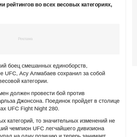
и рейтингов во всех весовых категориях,
кий боец смешанных единоборств,
е UFC, Асу Алмабаев сохранил за собой
весовой категории.
смен должен провести бой против
рльза Джонсона. Поединок пройдет в столице
х UFC Fight Night 280.
ых категорий, то значительных изменений не
ший чемпион UFC легчайшего дивизиона
пал на одну позицию и теперь занимает