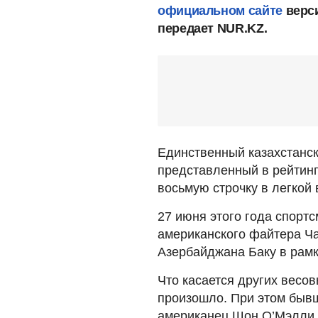
официальном сайте
верси
передает NUR.KZ.
Единственный казахстанс
представленный в рейтинг
восьмую строчку в легкой 
27 июня этого года спорт
американского файтера Ча
Азербайджана Баку в рамка
Что касается других весов
произошло. При этом быв
американец Шон О’Мэлли у