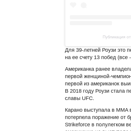
Публикация от N
Для 39-летней Роузи это п
на ее счету 13 побед (все
Американка ранее владел
первой женщиной-чемпион
первой из американок выи
В 2018 году Роузи стала 
славы UFC.
Карано выступала в MMA в
потерпела поражение от б
Strikeforce в полулегком 