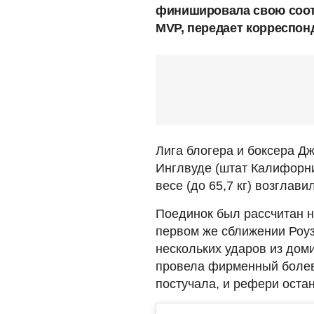
финишировала свою соот
MVP, передает корреспон
Лига блогера и боксера Д
Инглвуде (штат Калифорни
весе (до 65,7 кг) возглави
Поединок был рассчитан н
первом же сближении Роуз
нескольких ударов из до
провела фирменный болево
постучала, и рефери оста