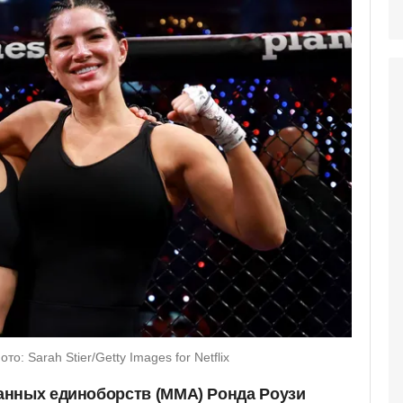
о: Sarah Stier/Getty Images for Netflix
анных единоборств (ММА) Ронда Роузи