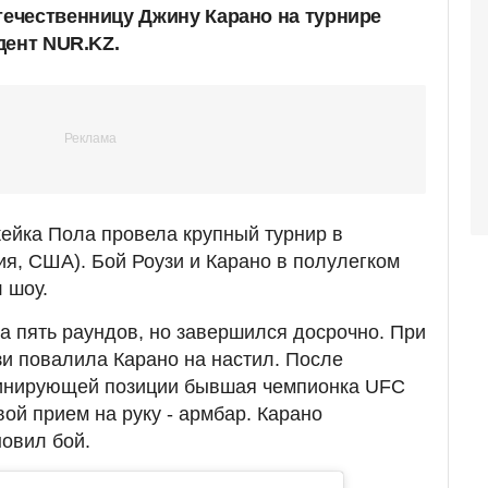
ечественницу Джину Карано на турнире
дент NUR.KZ.
жейка Пола провела крупный турнир в
я, США). Бой Роузи и Карано в полулегком
л шоу.
а пять раундов, но завершился досрочно. При
и повалила Карано на настил. После
минирующей позиции бывшая чемпионка UFC
й прием на руку - армбар. Карано
новил бой.