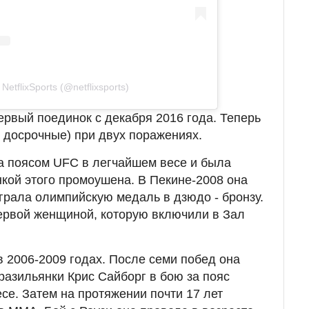
etflixSports (@netflixsports)
ервый поединок с декабря 2016 года. Теперь
 - досрочные) при двух поражениях.
а поясом UFC в легчайшем весе и была
кой этого промоушена. В Пекине-2008 она
грала олимпийскую медаль в дзюдо - бронзу.
первой женщиной, которую включили в Зал
 2006-2009 годах. После семи побед она
разильянки Крис Сайборг в бою за пояс
весе. Затем на протяжении почти 17 лет