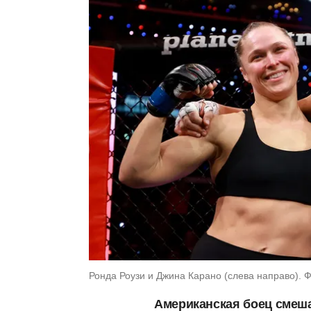
Ронда Роузи и Джина Карано (слева направо). Фот
Американская боец смеш