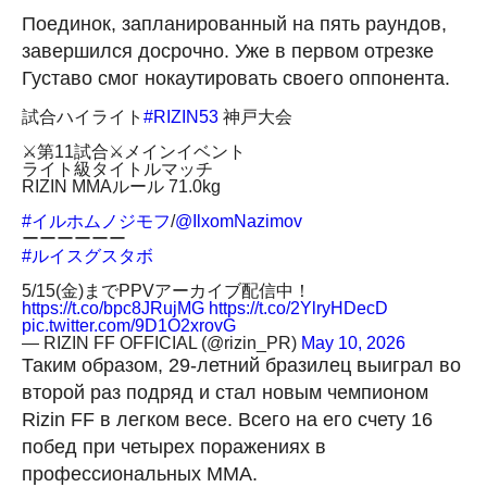
Поединок, запланированный на пять раундов,
завершился досрочно. Уже в первом отрезке
Густаво смог нокаутировать своего оппонента.
試合ハイライト
#RIZIN53
神戸大会
⚔️第11試合⚔️メインイベント
ライト級タイトルマッチ
RIZIN MMAルール 71.0kg
#イルホムノジモフ
/
@IlxomNazimov
ーーーーーー
#ルイスグスタボ
5/15(金)までPPVアーカイブ配信中！
https://t.co/bpc8JRujMG
https://t.co/2YlryHDecD
pic.twitter.com/9D1O2xrovG
— RIZIN FF OFFICIAL (@rizin_PR)
May 10, 2026
Таким образом, 29-летний бразилец выиграл во
второй раз подряд и стал новым чемпионом
Rizin FF в легком весе. Всего на его счету 16
побед при четырех поражениях в
профессиональных ММА.