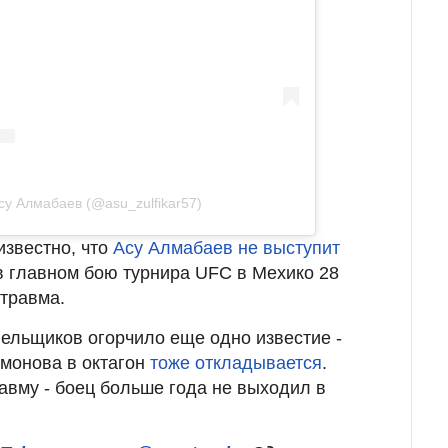
су Алмабаев (@asu_zulfikar57)
известно, что
Асу Алмабаев не выступит
 главном бою турнира UFC в Мехико 28
травма.
лельщиков огорчило еще одно известие -
монова в октагон
тоже откладывается
.
авму - боец больше года не выходил в