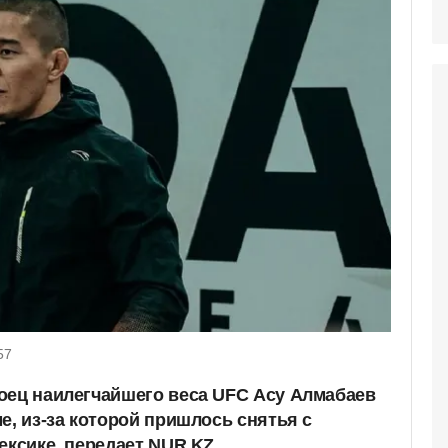
57
оец наилегчайшего веса UFC Асу Алмабаев
е, из-за которой пришлось снятья с
ексике, передает NUR.KZ.