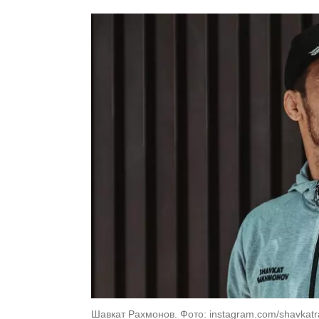
Шавкат Рахмонов. Фото: instagram.com/shavkat