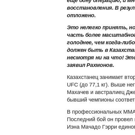
еще одну операцию, и м
восстановления. В резу
отложено.
Это нелегко принять, но
часть более масштабного
голоднее, чем когда-либ
должен быть в Казахстан
несмотря ни на что! Это 
заявил Рахмонов.
Казахстанец занимает вто
UFC (до 77,1 кг). Выше не
Махачев и австралиец Дж
бывший чемпионы соответ
В профессиональных ММА 
Последний бой он провел 
Иэна Мачадо Гэрри едино