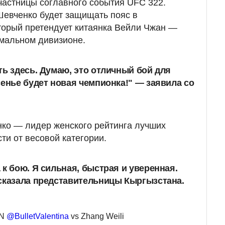
частницы соглавного события UFC 322.
Шевченко будет защищать пояс в
торый претендует китаянка Вейли Чжан —
мальном дивизионе.
ть здесь. Думаю, это отличный бой для
сенье будет новая чемпионка!" — заявила со
нко — лидер женского рейтинга лучших
ти от весовой категории.
 к бою. Я сильная, быстрая и уверенная.
сказала представительницы Кыргызстана.
WN
@BulletValentina
vs Zhang Weili