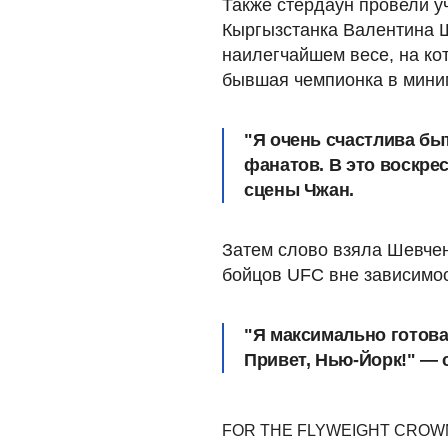
Также стердаун провели у
Кыргызстанка Валентина 
наилегчайшем весе, на ко
бывшая чемпионка в мини
"Я очень счастлива бы
фанатов. В это воскре
сцены Чжан.
Затем слово взяла Шевче
бойцов UFC вне зависимос
"Я максимально готова
Привет, Нью-Йорк!" — 
FOR THE FLYWEIGHT CRO