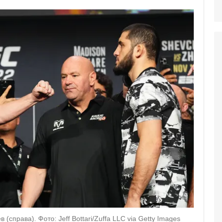
справа). Фото: Jeff Bottari/Zuffa LLC via Getty Images