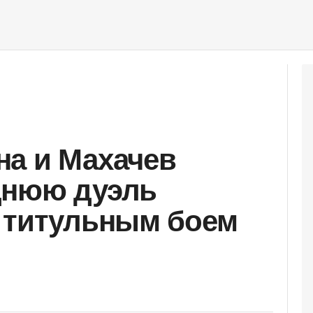
на и Махачев
днюю дуэль
 титульным боем