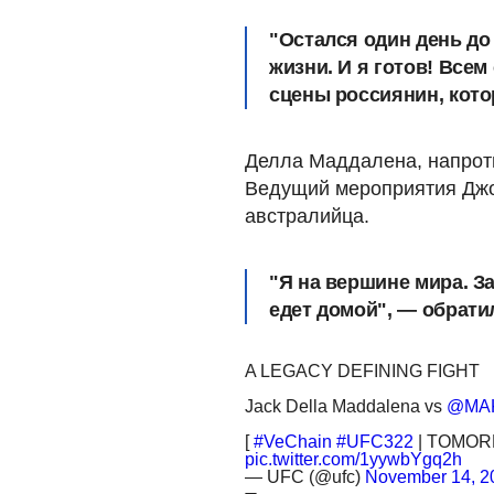
"Остался один день до
жизни. И я готов! Всем
сцены россиянин, кото
Делла Маддалена, напроти
Ведущий мероприятия Джо 
австралийца.
"Я на вершине мира. З
едет домой", — обрати
A LEGACY DEFINING FIGHT
Jack Della Maddalena vs
@MA
[
#VeChain
#UFC322
| TOMOR
pic.twitter.com/1yywbYgq2h
— UFC (@ufc)
November 14, 2