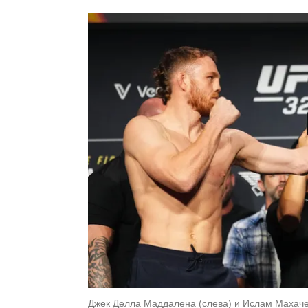
Джек Делла Маддалена (слева) и Ислам Махачев (