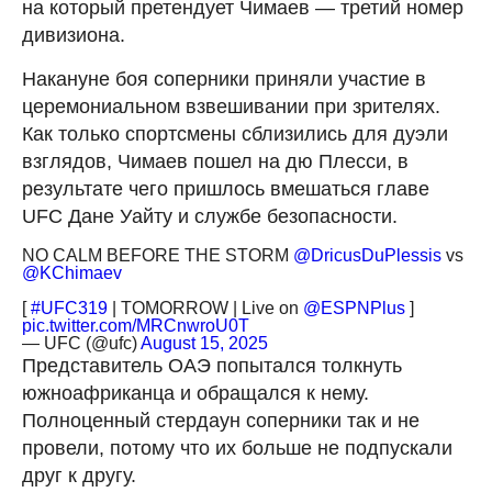
на который претендует Чимаев — третий номер
дивизиона.
Накануне боя соперники приняли участие в
церемониальном взвешивании при зрителях.
Как только спортсмены сблизились для дуэли
взглядов, Чимаев пошел на дю Плесси, в
результате чего пришлось вмешаться главе
UFC Дане Уайту и службе безопасности.
NO CALM BEFORE THE STORM
@DricusDuPlessis
vs
@KChimaev
[
#UFC319
| TOMORROW | Live on
@ESPNPlus
]
pic.twitter.com/MRCnwroU0T
— UFC (@ufc)
August 15, 2025
Представитель ОАЭ попытался толкнуть
южноафриканца и обращался к нему.
Полноценный стердаун соперники так и не
провели, потому что их больше не подпускали
друг к другу.