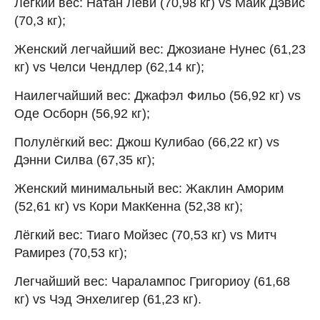
Лёгкий вес: Натан Леви (70,98 кг) vs Майк Дэвис
(70,3 кг);
Женский легчайший вес: Джозиане Нунес (61,23
кг) vs Челси Чендлер (62,14 кг);
Наилегчайший вес: Джафэл Фильо (56,92 кг) vs
Оде Осборн (56,92 кг);
Полулёгкий вес: Джош Кулибао (66,22 кг) vs
Дэнни Силва (67,35 кг);
Женский минимальный вес: Жаклин Аморим
(52,61 кг) vs Кори МакКенна (52,38 кг);
Лёгкий вес: Тиаго Мойзес (70,53 кг) vs Митч
Рамирез (70,53 кг);
Легчайший вес: Чаралампос Григориоу (61,68
кг) vs Чэд Энхелигер (61,23 кг).