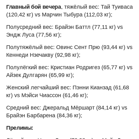
Главный бой вечера
, тяжёлый вес: Тай Туиваса
(120,42 кг) vs Марчин Тыбура (112,03 кг);
Полусредний вес: Брайэн Баттл (77,11 кг) vs
Эндж Луса (77,56 кг);
Полутяжёлый вес: Овинс Сент Прю (93,44 кг) vs
Кеннеди Нзечакву (92,98 кг);
Полулёгкий вес: Кристиан Родригез (65,77 кг) vs
Айзек Дулгарян (65,99 кг);
Женский легчайший вес: Пэнни Кианзад (61,68
кг) vs Мэйси Чиассон (61,46 кг);
Средний вес: Джеральд Мёршарт (84,14 кг) vs
Брайэн Барбарена (84,36 кг);
Прелимы: