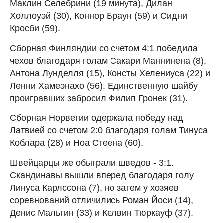
Маклин Селебрини (19 минута), Дилан
Холлоуэй (30), Коннор Браун (59) и Сидни
Кросби (59).
Сборная Финляндии со счетом 4:1 победила
чехов благодаря голам Сакари Маннинена (8),
Антона Лунделля (15), Консты Хелениуса (22) и
Ленни Хамеэнахо (56). Единственную шайбу
проигравших забросил Филип Гронек (31).
Сборная Норвегии одержала победу над
Латвией со счетом 2:0 благодаря голам Тинуса
Коблара (28) и Ноа Стеена (60).
Швейцарцы же обыграли шведов - 3:1.
Скандинавы вышли вперед благодаря голу
Линуса Карлссона (7), но затем у хозяев
соревнований отличились Роман Йоси (14),
Денис Мальгин (33) и Келвин Тюркауф (37).