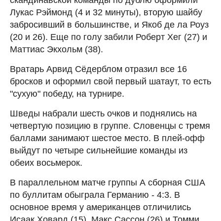
Лукас Рэймонд (4 и 32 минуты), вторую шайбу
забросивший в большинстве, и Якоб де ла Роуз
(20 и 26). Еще по голу забили Роберт Хег (27) и
Маттиас Экхольм (38).
Вратарь Арвид Сёдерблом отразил все 16
бросков и оформил свой первый шатаут, то есть
"сухую" победу, на турнире.
Шведы набрали шесть очков и поднялись на
четвертую позицию в группе. Словенцы с тремя
баллами занимают шестое место. В плей-офф
выйдут по четыре сильнейшие команды из
обеих восьмерок.
В параллельном матче группы А сборная США
по буллитам обыграла Германию - 4:3. В
основное время у американцев отличились
Исаак Ховард (15), Макс Сассон (26) и Томми