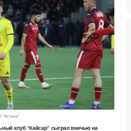
К "Астана"
ный клуб "Кайсар" сыграл вничью на