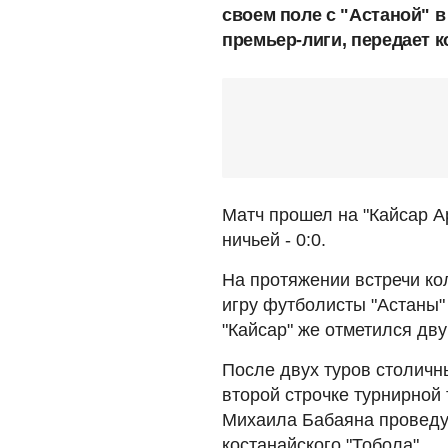
своем поле с "Астаной" в
премьер-лиги, передает 
Матч прошел на "Кайсар А
ничьей - 0:0.
На протяжении встречи ко
игру футболисты "Астаны" 
"Кайсар" же отметился дв
После двух туров столичн
второй строчке турнирно
Михаила Бабаяна проведу
костанайского "Тобола".