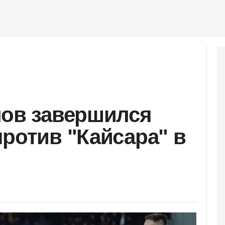
лов завершился
против "Кайсара" в