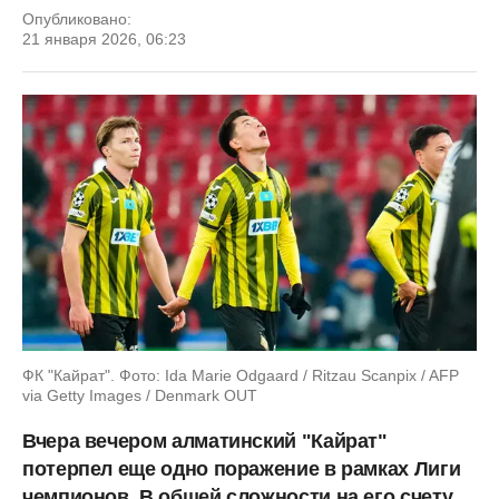
Опубликовано:
21 января 2026, 06:23
ФК "Кайрат". Фото: Ida Marie Odgaard / Ritzau Scanpix / AFP
via Getty Images / Denmark OUT
Вчера вечером алматинский "Кайрат"
потерпел еще одно поражение в рамках Лиги
чемпионов. В общей сложности на его счету