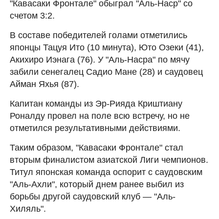
"Кавасаки Фронтале" обыграл "Аль-Наср" со
счетом 3:2.
В составе победителей голами отметились
японцы Тацуя Ито (10 минута), Юто Озеки (41),
Акихиро Иэнага (76). У "Аль-Насра" по мячу
забили сенегалец Садио Мане (28) и саудовец
Айман Яхья (87).
Капитан команды из Эр-Рияда Криштиану
Роналду провел на поле всю встречу, но не
отметился результативными действиями.
Таким образом, "Кавасаки Фронтале" стал
вторым финалистом азиатской Лиги чемпионов.
Титул японская команда оспорит с саудовским
"Аль-Ахли", который днем ранее выбил из
борьбы другой саудовский клуб — "Аль-
Хиляль".