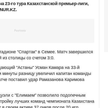
ча 23-го тура Казахстанской премьер-лиги,
 NUR.KZ.
тадионе "Спартак" в Семее. Матч завершился
 из столицы со счетом 3:0.
дающий "Астаны" Усман Камара на 33-й
ри минуты разницу увеличил капитан команды
атче поставил удар Рамазанова Каримова
дуэли с "Елимаем" позволило подопечным
 тройку лучших команд чемпионата Казахстана
 в своем активе 37 очков после 20 игр.