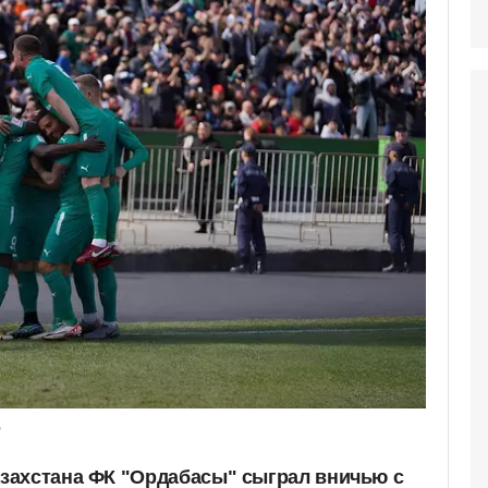
"
захстана ФК "Ордабасы" сыграл вничью с