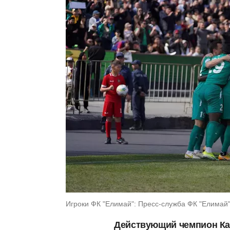
Игроки ФК "Елимай": Пресс-служба ФК "Елимай
Действующий чемпион Ка