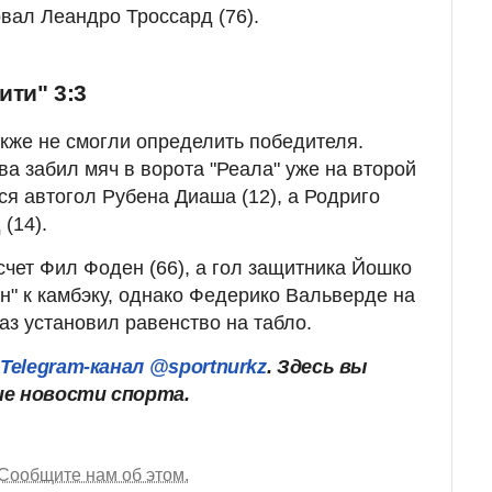
вал Леандро Троссард (76).
ити" 3:3
акже не смогли определить победителя.
а забил мяч в ворота "Реала" уже на второй
ся автогол Рубена Диаша (12), а Родриго
(14).
счет Фил Фоден (66), а гол защитника Йошко
н" к камбэку, однако Федерико Вальверде на
аз установил равенство на табло.
ш
Telegram-канал @sportnurkz
. Здесь вы
ие новости спорта.
Сообщите нам об этом.