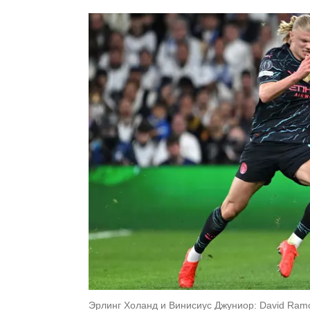
Эрлинг Холанд и Винисиус Джуниор: David Ramo