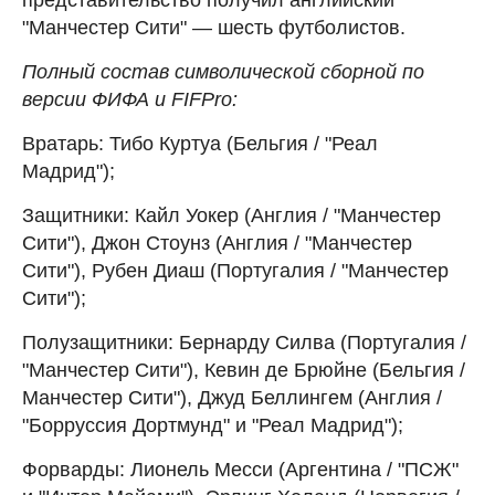
"Манчестер Сити" — шесть футболистов.
Полный состав символической сборной по
версии ФИФА и FIFPro:
Вратарь: Тибо Куртуа (Бельгия / "Реал
Мадрид");
Защитники: Кайл Уокер (Англия / "Манчестер
Сити"), Джон Стоунз (Англия / "Манчестер
Сити"), Рубен Диаш (Португалия / "Манчестер
Сити");
Полузащитники: Бернарду Силва (Португалия /
"Манчестер Сити"), Кевин де Брюйне (Бельгия /
Манчестер Сити"), Джуд Беллингем (Англия /
"Борруссия Дортмунд" и "Реал Мадрид");
Форварды: Лионель Месси (Аргентина / "ПСЖ"