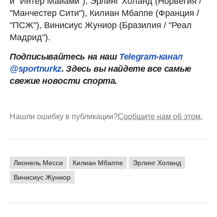
и "Интер Майами"), Эрлинг Холанд (Норвегия /
"Манчестер Сити"), Килиан Мбаппе (Франция /
"ПСЖ"), Винисиус Жуниор (Бразилия / "Реал
Мадрид").
Подписывайтесь на наш
Telegram-канал
@sportnurkz
. Здесь вы найдете все самые
свежие новости спорта.
Нашли ошибку в публикации?
Сообщите нам об этом.
Лионель Месси
Килиан Мбаппе
Эрлинг Холанд
Винисиус Жуниор