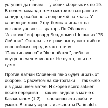
уступает датчанам — у обеих сборных их по 19.
В целом, команда тоже смотрится сыгранно и
солидно, особенно с поправкой на класс. У
словенцев лишь 2 футболиста играют на
высшем уровне — вратарь Ян Облак из
"Атлетико" и форвард Бенджамин Шешко из "РБ
Лейпциг". Остальные игроки выступают либо в
европейских середняках по типу
"Панатинаикоса" и "Фенербахче", либо во
внутреннем чемпионате. Не пусто, но и не
густо.
Против датчан Словения явно будет играть от
обороны с расчетом на контратаки — так было
и в домашнем матче. И скорее всего забьет
после перерыва — как мы видели в матче с
Казахстаном (1:2) — словенцы это любят и
умеют. В этом уверены и эксперты Parimatch: