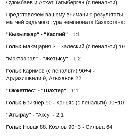
Суюмбаев и Асхат Тагыберген (с пенальти).
Представляем вашему вниманию результаты
матчей седьмого тура чемпионата Казахстана:
"Кызылжар" - "Каспий"
- 1:1
Голы:
Макацария 3 - Залеский (с пенальти) 19
"Мактаарал" -
"Жетысу"
- 1:2
Голы:
Каримов (с пенальти) 90+4 -
Ардазишвили 9, Атыханов 22
"Окжетпес" - "Шахтер"
- 1:1
Голы:
Брикнер 90 - Каньяс (с пенальти) 90+10
"Атырау"
- "Аксу" - 2:1
Голы:
Новак 88, Козлов 90+3 - Сильва 64