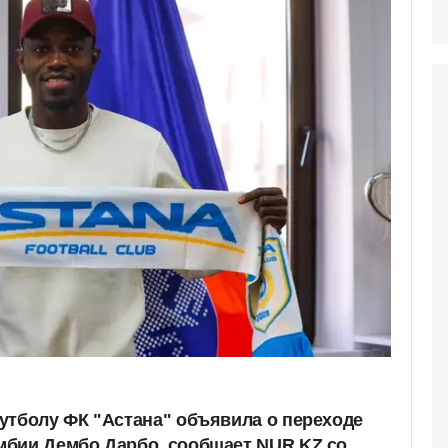
утболу ФК "Астана" объявила о переходе
мбии Дембо Дарбо, сообщает NUR.KZ со